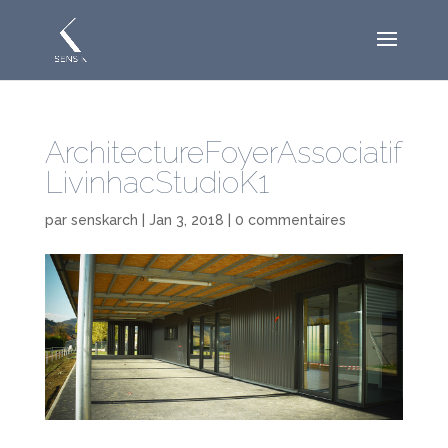
ArchitectureFoyerAssociatif
LivinhacStudioK1
par
senskarch
|
Jan 3, 2018
|
0 commentaires