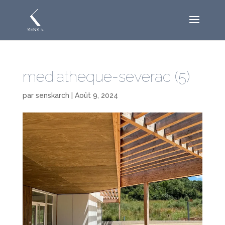
mediatheque-severac (5)
par
senskarch
|
Août 9, 2024