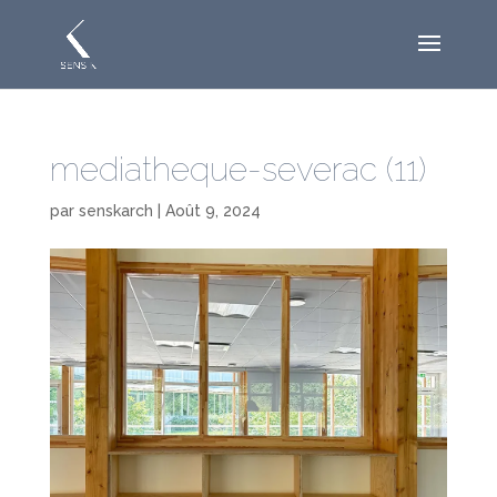
mediatheque-severac (11)
par
senskarch
|
Août 9, 2024